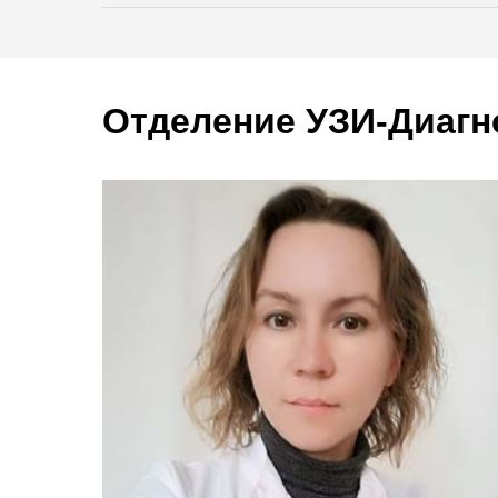
Отделение УЗИ-Диагн
Первичный прием врача-уролога
(Осмотр, консультация. Без стоимости анализа м
Онлайн-консультация врача-уролога
(Только для пациентов при повторном приеме)