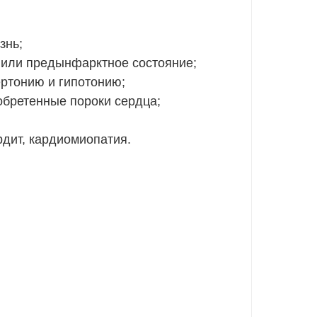
знь;
или предынфарктное состояние;
ртонию и гипотонию;
бретенные пороки сердца;
рдит, кардиомиопатия.