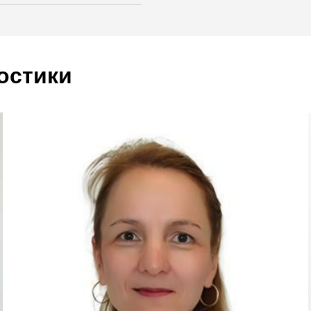
остики
1 000 ₽
Повторный прием врач
азка)
(Осмотр, консультация)
Забор мазка для анал
900 ₽
(Без стоимости анализа)