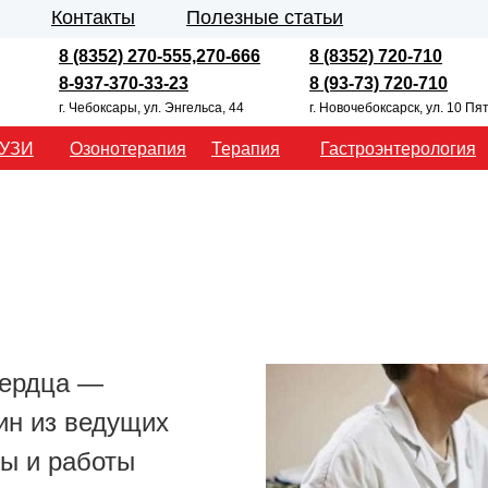
Контакты
Полезные статьи
8 (8352) 270-555,270-666
8 (8352) 720-710
8-937-370-33-23
8 (93-73) 720-710
г. Чебоксары, ул. Энгельса, 44
г. Новочебоксарск, ул. 10 Пя
УЗИ
Озонотерапия
Терапия
Гастроэнтерология
сердца —
ин из ведущих
ры и работы