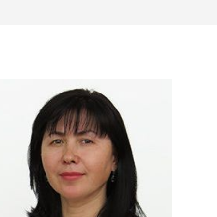
а-уролога
800 ₽
иза
250 ₽