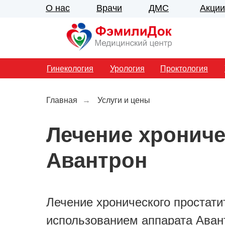
О нас
Врачи
ДМС
Акции
Гинекология
Урология
Проктология
Главная
→
Услуги и цены
Лечение хрониче
Авантрон
Лечение хронического простати
использованием аппарата Аван