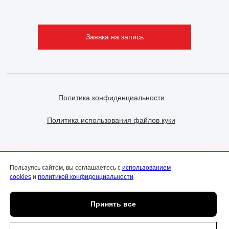
Заявка на запись
Политика конфиденциальности
Политика использования файлов куки
ООО «ФэмилиДок» | ИНН 2130146861 | ОГРН
Пользуясь сайтом, вы соглашаетесь с
использованием
1142130016071 | Чувашская Республика, город
cookies
и
политикой конфиденциальности
Чебоксары, ул. Энгельса, д.44, помещение 2
© Все права защищены | Копирование и
использование любых материалов с сайта без
Принять все
письменного разрешения ООО «ФэмилиДок» не
Онлайн
допускается
запись