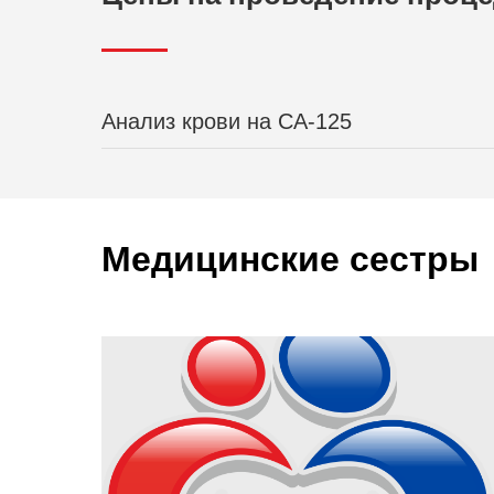
Анализ крови на СА-125
Медицинские сестры
Первичный прием врача-уролога
(Осмотр, консультация. Без стоимости анализа м
Онлайн-консультация врача-уролога