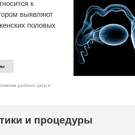
тносится к
отором выявляют
женских половых
ны
точнения удобного даты и
тики и процедуры