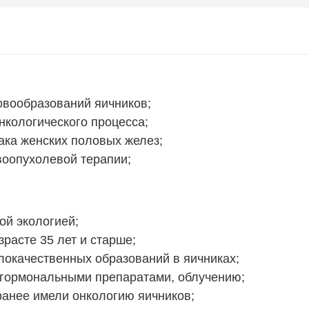
овообразований яичников;
нкологического процесса;
ка женских половых желез;
воопухолевой терапии;
ой экологией;
расте 35 лет и старше;
окачественных образований в яичниках;
 гормональными препаратами, облучению;
ранее имели онкологию яичников;