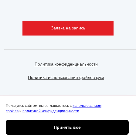
Заявка на запись
Политика конфиденциальности
Политика использования файлов куки
ООО «ФэмилиДок» | ИНН 2130146861 | ОГРН
Пользуясь сайтом, вы соглашаетесь с
использованием
1142130016071 | Чувашская Республика, город
cookies
и
политикой конфиденциальности
Чебоксары, ул. Энгельса, д.44, помещение 2
© Все права защищены | Копирование и
использование любых материалов с сайта без
Принять все
письменного разрешения ООО «ФэмилиДок» не
Онлайн
допускается